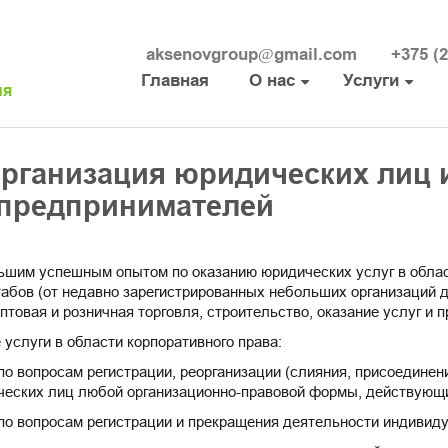
п
aksenovgroup@gmail.com
+375 (2
Главная
О нас
Услуги
ия
организация юридических лиц 
предпринимателей
шим успешным опытом по оказанию юридических услуг в област
абов (от недавно зарегистрированных небольших организаций д
товая и розничная торговля, строительство, оказание услуг и пр
услуги в области корпоративного права:
по вопросам регистрации, реорганизации (слияния, присоединен
ческих лиц любой организационно-правовой формы, действующи
 по вопросам регистрации и прекращения деятельности индиви